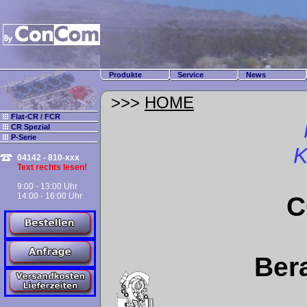
Produkte
Service
News
>>>
HOME
Flat-CR / FCR
CR Spezial
P-Serie
K
04142 - 810-xxx
Text rechts lesen!
9:00 - 13:00 Uhr
14:00 - 16:00 Uhr
C
Bera