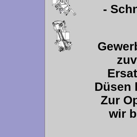
- Schn
Gewerb
zuv
Ersa
Düsen h
Zur O
wir 