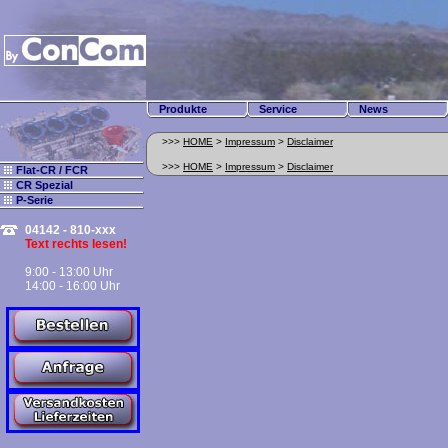
Produkte
Service
News
>>>
HOME
>
Impressum
>
Disclaimer
>>>
HOME
>
Impressum
>
Disclaimer
Flat-CR / FCR
CR Spezial
P-Serie
04142 - 810-xxx
Text rechts lesen!
9:00 - 13:00 Uhr
14:00 - 16:00 Uhr