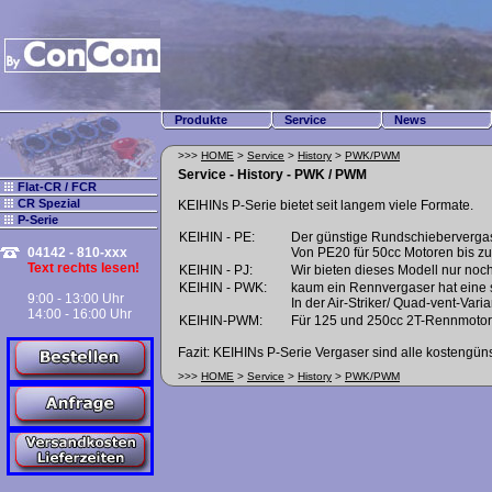
Produkte
Service
News
>>>
HOME
>
Service
>
History
>
PWK/PWM
Service - History - PWK / PWM
Flat-CR / FCR
CR Spezial
KEIHINs P-Serie bietet seit langem viele Formate.
P-Serie
KEIHIN - PE:
Der günstige Rundschiebervergase
04142 - 810-xxx
Von PE20 für 50cc Motoren bis z
Text rechts lesen!
KEIHIN - PJ:
Wir bieten dieses Modell nur noc
KEIHIN - PWK:
kaum ein Rennvergaser hat eine so
9:00 - 13:00 Uhr
In der Air-Striker/ Quad-vent-Varia
14:00 - 16:00 Uhr
KEIHIN-PWM:
Für 125 und 250cc 2T-Rennmotor
Fazit: KEIHINs P-Serie Vergaser sind alle kostengüns
>>>
HOME
>
Service
>
History
>
PWK/PWM